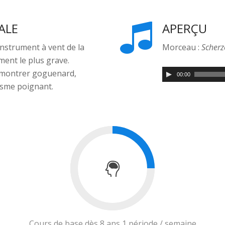
ALE
APERÇU
nstrument à vent de la
Morceau :
Scherz
ument le plus grave.
 montrer goguenard,
00:00
isme poignant.
Cours de base dès 8 ans 1 période / semaine