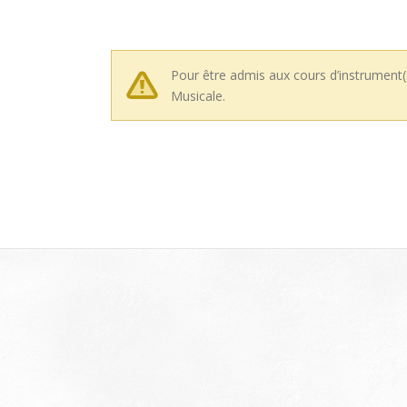
Pour être admis aux cours d’instrument(s
Musicale.