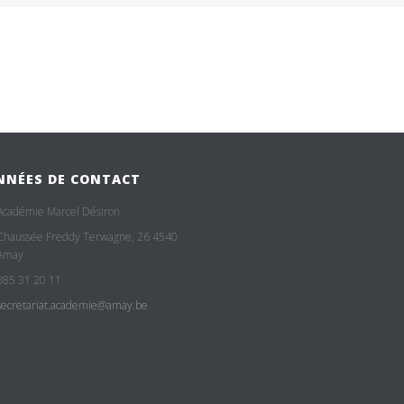
NNÉES DE CONTACT
Académie Marcel Désiron
Chaussée Freddy Terwagne, 26 4540
Amay
085 31 20 11
secretariat.academie@amay.be