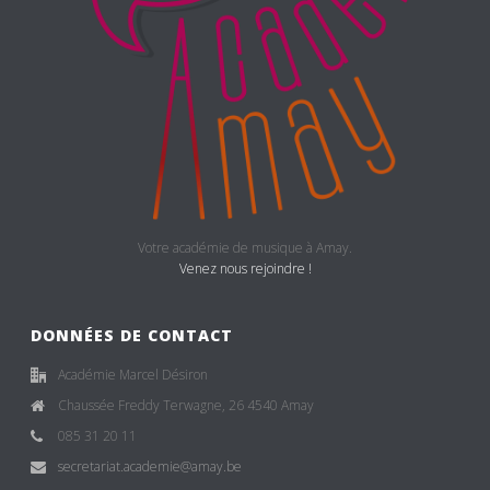
Votre académie de musique à Amay.
Venez nous rejoindre !
DONNÉES DE CONTACT
Académie Marcel Désiron
Chaussée Freddy Terwagne, 26 4540 Amay
085 31 20 11
secretariat.academie@amay.be