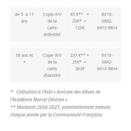
de 5 à 17
Copie R/V
95 €** +
BE10-
ans
de la
25€* =
0882-
carte
120€
6613-9804
d’identité
18 ans et
Copie R/V
237 €** +
BE10-
+
de la
25€* =
0882-
carte
262€
6613-9804
d’identité
* Cotisation à l’Asbl
« Amicale des élèves de
l’Académie Marcel Désiron »
** Montants 2026-2027, potentiellement indexés
chaque année par la Communauté Française.