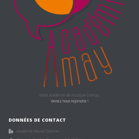
Votre académie de musique à Amay.
Venez nous rejoindre !
DONNÉES DE CONTACT
Académie Marcel Désiron