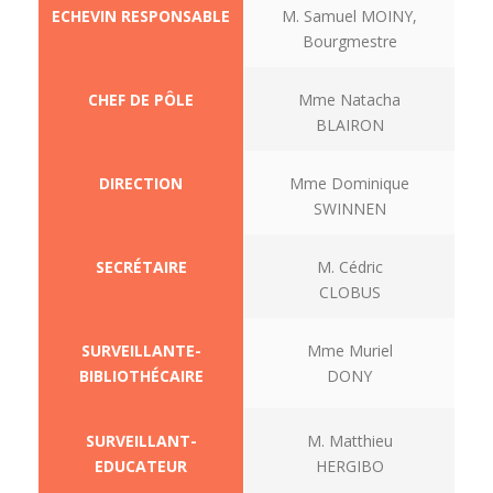
ECHEVIN RESPONSABLE
M. Samuel MOINY,
Bourgmestre
CHEF DE PÔLE
Mme Natacha
BLAIRON
DIRECTION
Mme Dominique
SWINNEN
SECRÉTAIRE
M. Cédric
CLOBUS
SURVEILLANTE-
Mme Muriel
BIBLIOTHÉCAIRE
DONY
SURVEILLANT-
M. Matthieu
EDUCATEUR
HERGIBO