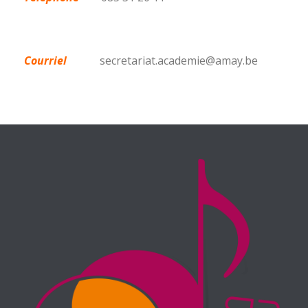
Courriel
secretariat.academie@amay.be