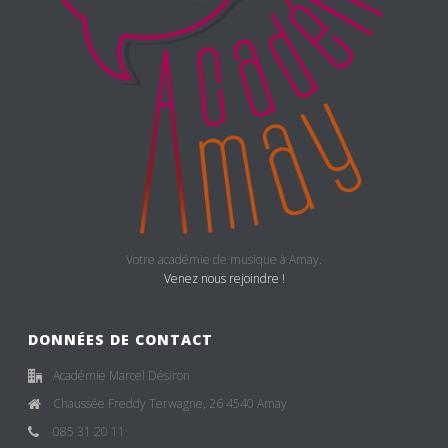
Votre académie de musique à Amay.
Venez nous rejoindre !
DONNÉES DE CONTACT
Académie Marcel Désiron
Chaussée Freddy Terwagne, 26 4540 Amay
085 31 20 11